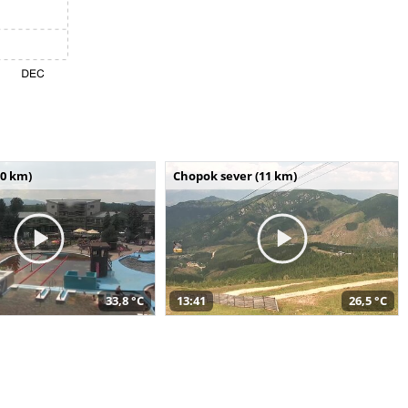
10 km)
Chopok sever (11 km)
33,8 °C
13:41
26,5 °C