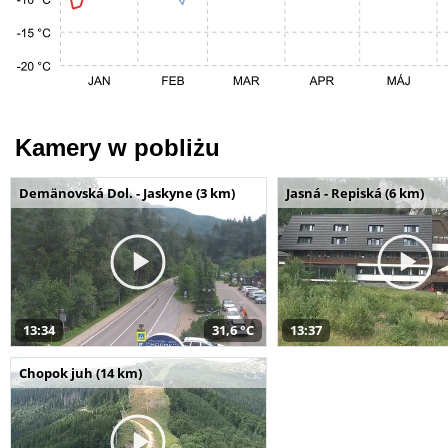
Kamery w pobliżu
Demänovská Dol. - Jaskyne (3 km)
Jasná - Repiská (6 km)
13:34
31,6 °C
13:37
Chopok juh (14 km)