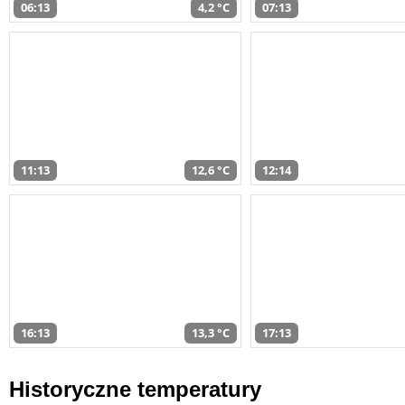
06:13
4,2 °C
07:13
11:13
12,6 °C
12:14
16:13
13,3 °C
17:13
Historyczne temperatury