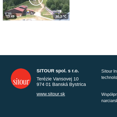
13:49
30,2 °C
SITOUR spol. s r.o.
Sitour I
technolo
Terézie Vansovej 10
974 01 Banská Bystrica
www.sitour.sk
Współpr
narciars