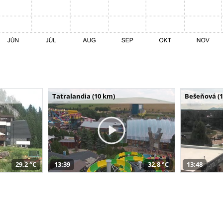
Tatralandia (10 km)
Bešeňová (
29,2 °C
13:39
32,8 °C
13:48