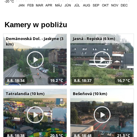
Kamery w pobliżu
Demänovská Dol. - Jaskyne (3
Jasná - Repiská (6 km)
km)
8.8. 18:34
19,2 °C
8.8. 18:37
16,7 °C
Tatralandia (10 km)
Bešeňová (10 km)
8.8. 18:38
20,5 °C
8.8. 18:48
21,3 °C