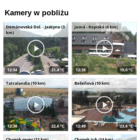
Kamery w pobliżu
Demänovská Dol. - Jaskyne (3
Jasná - Repiská (6 km)
km)
12:34
21,4 °C
12:38
19,0 °C
Tatralandia (10 km)
Bešeňová (10 km)
12:38
22,6 °C
12:49
23,8 °C
Chopok sever (11 km)
Chopok juh (14 km)