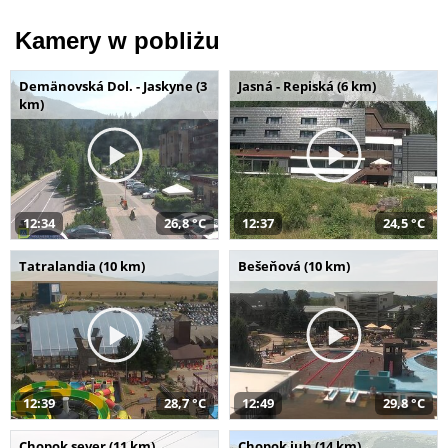
Kamery w pobliżu
Demänovská Dol. - Jaskyne (3
Jasná - Repiská (6 km)
km)
12:34
26,8 °C
12:37
24,5 °C
Tatralandia (10 km)
Bešeňová (10 km)
12:39
28,7 °C
12:49
29,8 °C
Chopok sever (11 km)
Chopok juh (14 km)