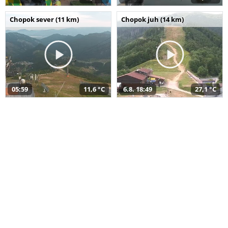
Chopok sever (11 km)
Chopok juh (14 km)
05:59
11,6 °C
6.8. 18:49
27,1 °C