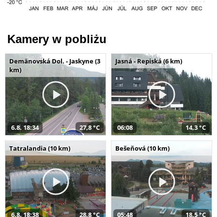
Kamery w pobliżu
Demänovská Dol. - Jaskyne (3
Jasná - Repiská (6 km)
km)
6.8. 18:34
27,8 °C
06:08
14,3 °C
Tatralandia (10 km)
Bešeňová (10 km)
6.8. 18:38
28,8 °C
05:48
18,5 °C