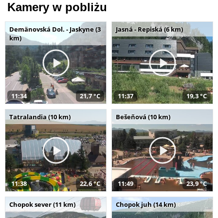
Kamery w pobliżu
Demänovská Dol. - Jaskyne (3
Jasná - Repiská (6 km)
km)
11:34
21,7 °C
11:37
19,3 °C
Tatralandia (10 km)
Bešeňová (10 km)
11:38
22,6 °C
11:49
23,9 °C
Chopok sever (11 km)
Chopok juh (14 km)