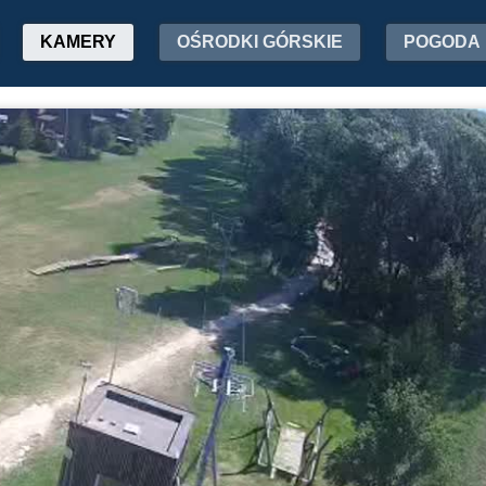
KAMERY
OŚRODKI GÓRSKIE
POGODA