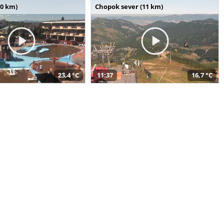
10 km)
Chopok sever (11 km)
23,4 °C
11:37
16,7 °C