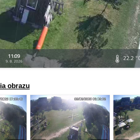
11:09
22.2 °
9. 8. 2026
ria obrazu