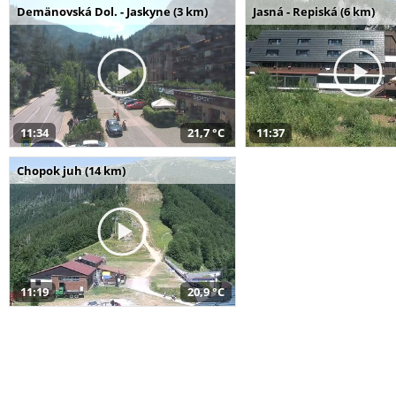
Demänovská Dol. - Jaskyne (3 km)
Jasná - Repiská (6 km)
11:34
21,7 °C
11:37
Chopok juh (14 km)
11:19
20,9 °C