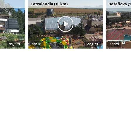
Tatralandia (10 km)
Bešeňová (
19,3 °C
11:38
22,6 °C
11:29