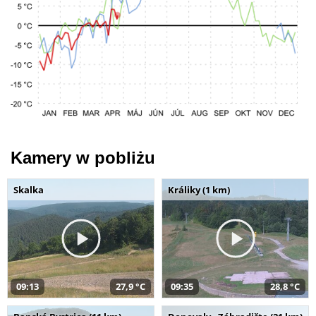
Kamery w pobliżu
Skalka
Králiky (1 km)
09:13
27,9 °C
09:35
28,8 °C