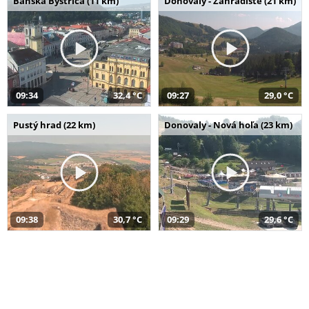
Banská Bystrica (11 km)
Donovaly - Záhradište (21 km)
09:34
32,4 °C
09:27
29,0 °C
Pustý hrad (22 km)
Donovaly - Nová hoľa (23 km)
09:38
30,7 °C
09:29
29,6 °C