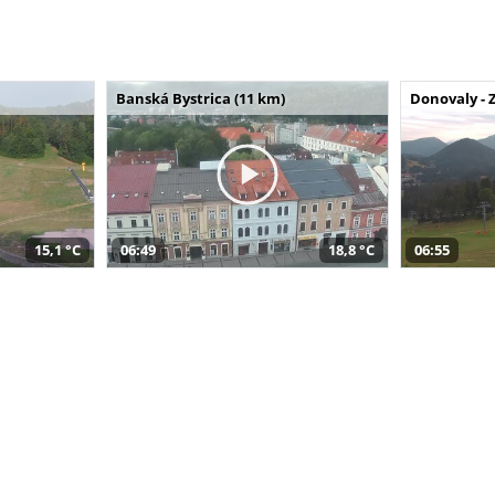
Banská Bystrica (11 km)
Donovaly - 
15,1 °C
06:49
18,8 °C
06:55