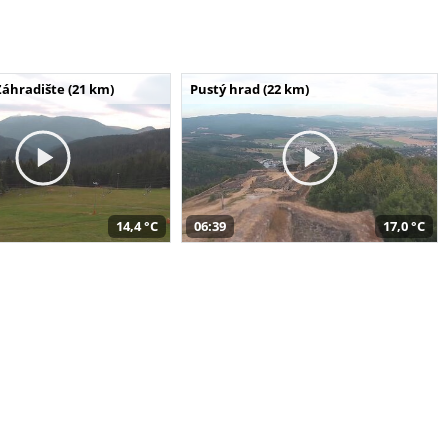
Záhradište (21 km)
Pustý hrad (22 km)
14,4 °C
06:39
17,0 °C