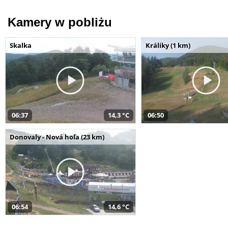
Kamery w pobliżu
Skalka
Králiky (1 km)
06:37
14,3 °C
06:50
Donovaly - Nová hoľa (23 km)
06:54
14,6 °C