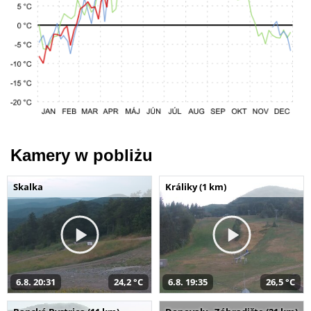
Kamery w pobliżu
Skalka
Králiky (1 km)
6.8. 20:31
24,2 °C
6.8. 19:35
26,5 °C