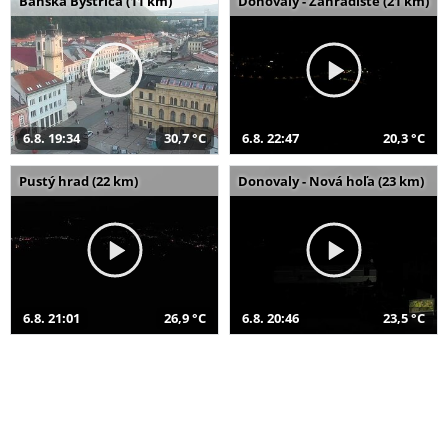
Banská Bystrica (11 km)
Donovaly - Záhradište (21 km)
6.8. 19:34
30,7 °C
6.8. 22:47
20,3 °C
Pustý hrad (22 km)
Donovaly - Nová hoľa (23 km)
6.8. 21:01
26,9 °C
6.8. 20:46
23,5 °C