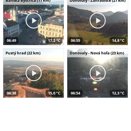
Banská Bystrica (11 km)
Donovaly - Záhradište (21 km)
06:49
17,2 °C
06:55
14,8 °C
Pustý hrad (22 km)
Donovaly - Nová hoľa (23 km)
06:38
15,0 °C
06:54
12,3 °C