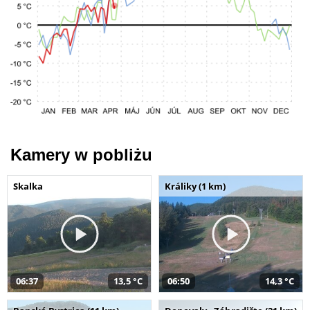
Kamery w pobliżu
Skalka
Králiky (1 km)
06:37
13,5 °C
06:50
14,3 °C