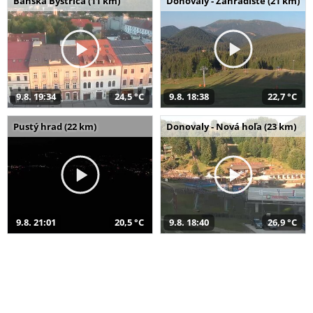
Banská Bystrica (11 km)
Donovaly - Záhradište (21 km)
9.8. 19:34
24,5 °C
9.8. 18:38
22,7 °C
Pustý hrad (22 km)
Donovaly - Nová hoľa (23 km)
9.8. 21:01
20,5 °C
9.8. 18:40
26,9 °C