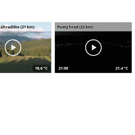
Záhradište (21 km)
Pustý hrad (22 km)
18,6 °C
21:00
21,4 °C