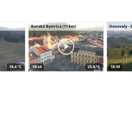
Banská Bystrica (11 km)
Donovaly - 
19,4 °C
19:34
23,6 °C
18:39