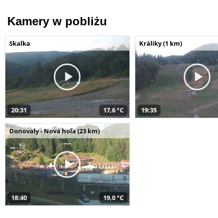
Kamery w pobliżu
Skalka
Králiky (1 km)
20:31
17,6 °C
19:35
Donovaly - Nová hoľa (23 km)
18:40
19,0 °C