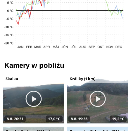
Kamery w pobliżu
Skalka
Králiky (1 km)
8.8. 20:31
17,0 °C
8.8. 19:35
19,2 °C