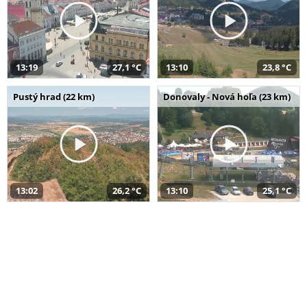
13:19
27,1 °C
13:10
23,8 °C
Pustý hrad (22 km)
Donovaly - Nová hoľa (23 km)
13:02
26,2 °C
13:10
25,1 °C