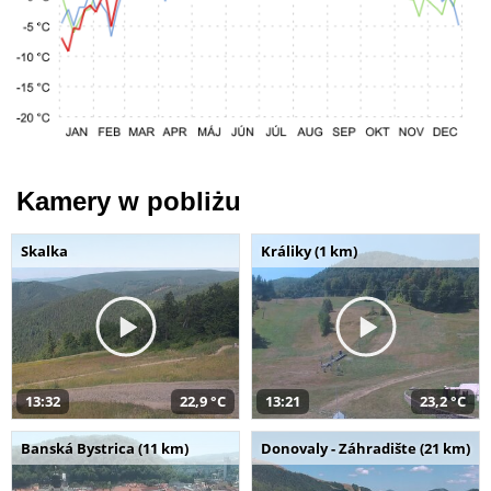
Kamery w pobliżu
Skalka
Králiky (1 km)
13:32
22,9 °C
13:21
23,2 °C
Banská Bystrica (11 km)
Donovaly - Záhradište (21 km)