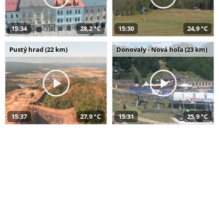
15:34
28,2 °C
15:30
24,9 °C
Pustý hrad (22 km)
Donovaly - Nová hoľa (23 km)
15:37
27,9 °C
15:31
25,9 °C