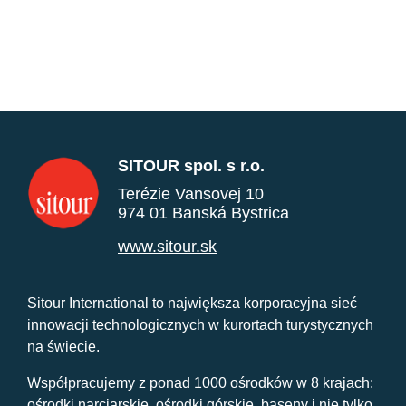
SITOUR spol. s r.o.
Terézie Vansovej 10
974 01 Banská Bystrica
www.sitour.sk
Sitour International to największa korporacyjna sieć
innowacji technologicznych w kurortach turystycznych
na świecie.
Współpracujemy z ponad 1000 ośrodków w 8 krajach:
ośrodki narciarskie, ośrodki górskie, baseny i nie tylko.