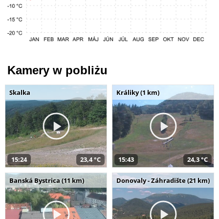
Kamery w pobliżu
Skalka
Králiky (1 km)
15:24
23,4 °C
15:43
24,3 °C
Banská Bystrica (11 km)
Donovaly - Záhradište (21 km)