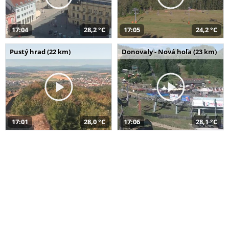
17:04
28,2 °C
17:05
24,2 °C
Pustý hrad (22 km)
Donovaly - Nová hoľa (23 km)
17:01
28,0 °C
17:06
28,1 °C