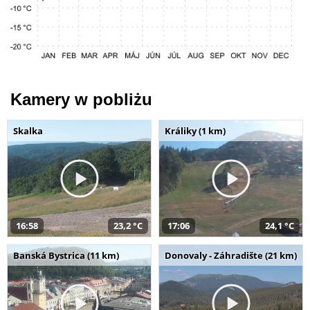
Kamery w pobliżu
Skalka
Králiky (1 km)
16:58
23,2 °C
17:06
24,1 °C
Banská Bystrica (11 km)
Donovaly - Záhradište (21 km)