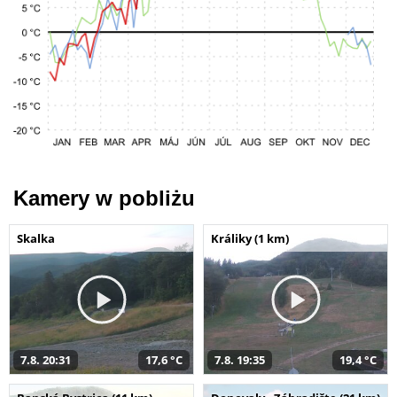
Kamery w pobliżu
Skalka
Králiky (1 km)
7.8. 20:31
17,6 °C
7.8. 19:35
19,4 °C