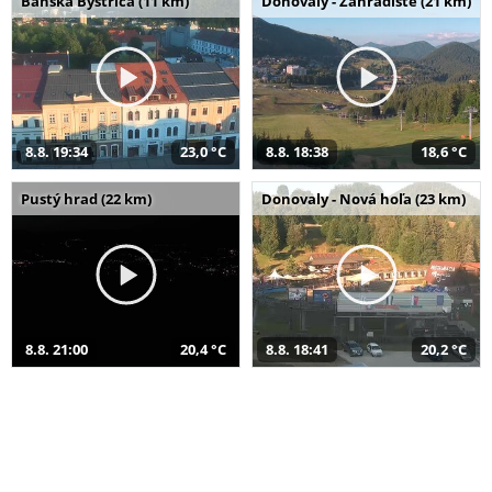
Banská Bystrica (11 km)
Donovaly - Záhradište (21 km)
8.8. 19:34
23,0 °C
8.8. 18:38
18,6 °C
Pustý hrad (22 km)
Donovaly - Nová hoľa (23 km)
8.8. 21:00
20,4 °C
8.8. 18:41
20,2 °C