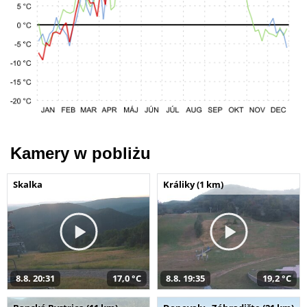
Kamery w pobliżu
Skalka
Králiky (1 km)
8.8. 20:31
17,0 °C
8.8. 19:35
19,2 °C