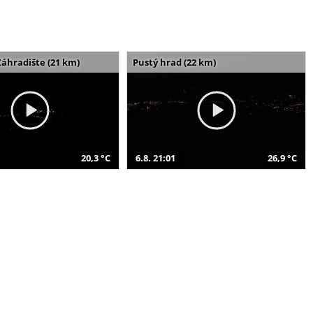
Záhradište (21 km)
Pustý hrad (22 km)
20,3 °C
6.8. 21:01
26,9 °C