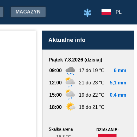
MAGAZYN
PL
Aktualne info
Piątek 7.8.2026 (dzisiaj)
09:00
17 do 19 °C
6 mm
12:00
21 do 23 °C
5,1 mm
15:00
19 do 22 °C
0,4 mm
18:00
18 do 21 °C
Skalka arena
DZIAŁANIE:
19.3 °C
-