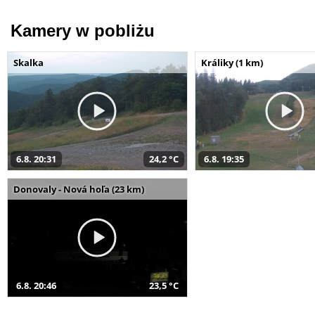
Kamery w pobliżu
Skalka
Králiky (1 km)
6.8. 20:31
24,2 °C
6.8. 19:35
Donovaly - Nová hoľa (23 km)
6.8. 20:46
23,5 °C