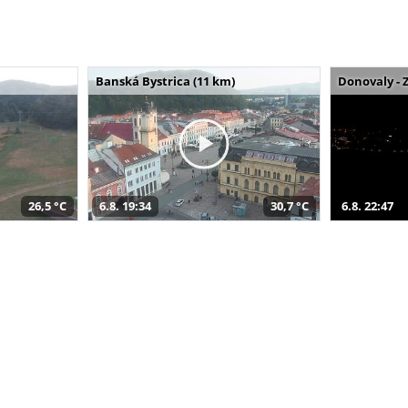
Banská Bystrica (11 km)
Donovaly - 
26,5 °C
6.8. 19:34
30,7 °C
6.8. 22:47