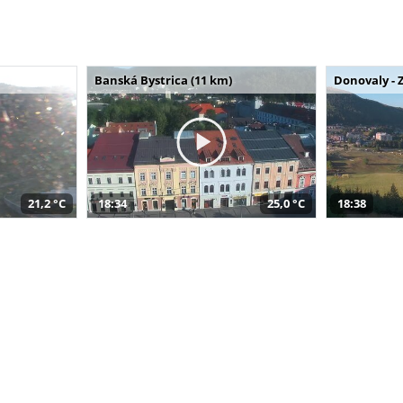
Banská Bystrica (11 km)
Donovaly - 
21,2 °C
18:34
25,0 °C
18:38