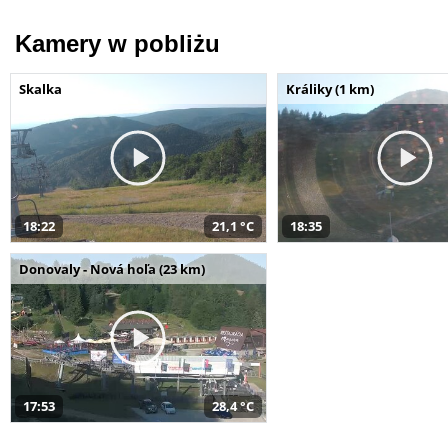
Kamery w pobliżu
Skalka
Králiky (1 km)
18:22
21,1 °C
18:35
Donovaly - Nová hoľa (23 km)
17:53
28,4 °C