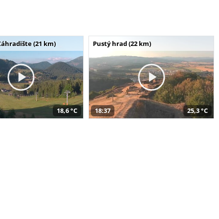
Záhradište (21 km)
Pustý hrad (22 km)
18,6 °C
18:37
25,3 °C