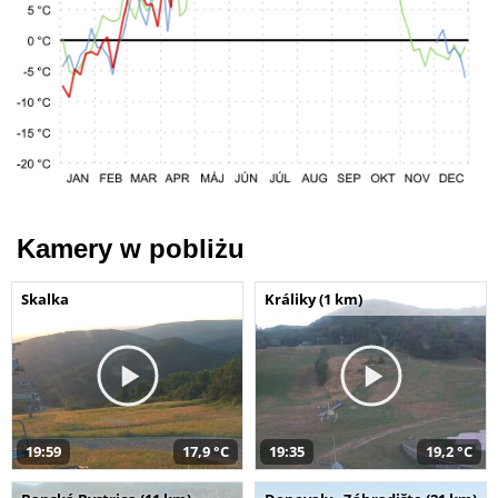
Kamery w pobliżu
Skalka
Králiky (1 km)
19:59
17,9 °C
19:35
19,2 °C