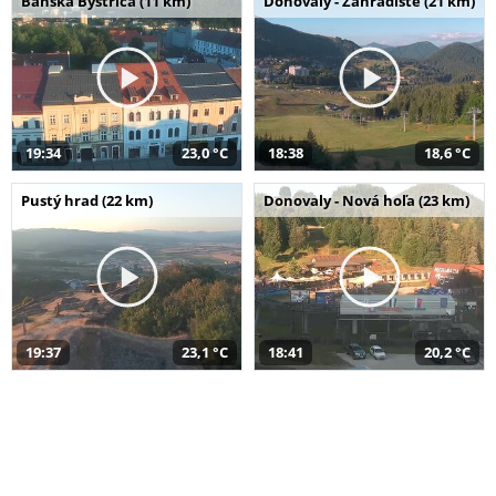
Banská Bystrica (11 km)
Donovaly - Záhradište (21 km)
19:34
23,0 °C
18:38
18,6 °C
Pustý hrad (22 km)
Donovaly - Nová hoľa (23 km)
19:37
23,1 °C
18:41
20,2 °C