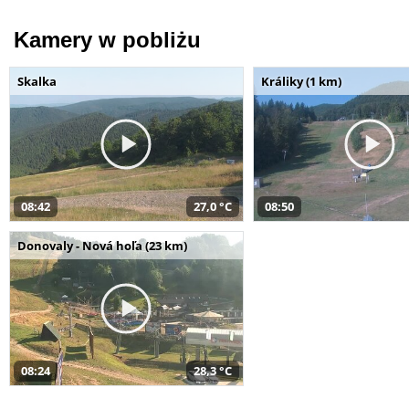
Kamery w pobliżu
Skalka
Králiky (1 km)
08:42
27,0 °C
08:50
Donovaly - Nová hoľa (23 km)
08:24
28,3 °C