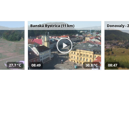
Banská Bystrica (11 km)
Donovaly - 
27,7 °C
08:49
30,8 °C
08:47