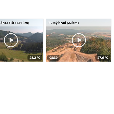
Záhradište (21 km)
Pustý hrad (22 km)
28,2 °C
08:39
27,6 °C