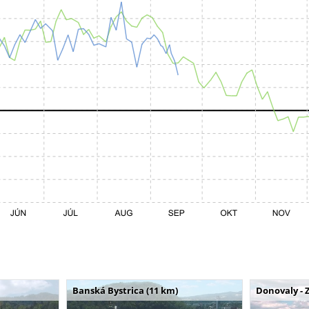
Banská Bystrica (11 km)
Donovaly - 