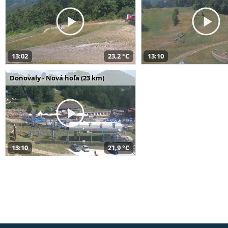
13:02
23,2 °C
13:10
Donovaly - Nová hoľa (23 km)
13:10
21,9 °C