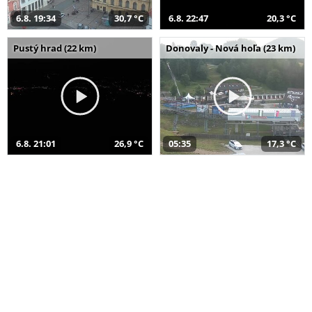
6.8. 19:34
30,7 °C
6.8. 22:47
20,3 °C
Pustý hrad (22 km)
Donovaly - Nová hoľa (23 km)
6.8. 21:01
26,9 °C
05:35
17,3 °C