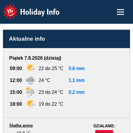
Holiday Info
Aktualne info
Piątek 7.8.2026 (dzisiaj)
09:00
22 do 25 °C
0,6 mm
12:00
24 °C
1,1 mm
15:00
23 do 24 °C
0,2 mm
18:00
19 do 22 °C
Skalka arena
DZIAŁANIE:
18.9 °C
-