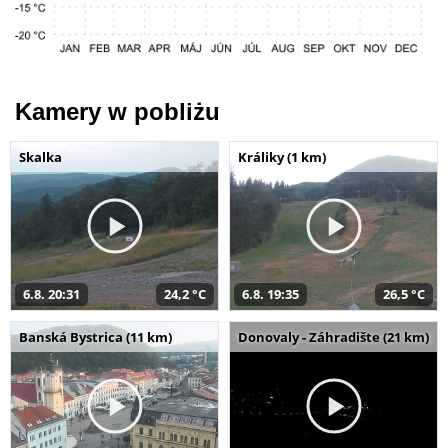
Kamery w pobliżu
Skalka
Králiky (1 km)
6.8. 20:31
24,2 °C
6.8. 19:35
26,5 °C
Banská Bystrica (11 km)
Donovaly - Záhradište (21 km)