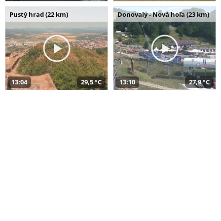
Pustý hrad (22 km)
Donovaly - Nová hoľa (23 km)
13:04
29,5 °C
13:10
27,9 °C