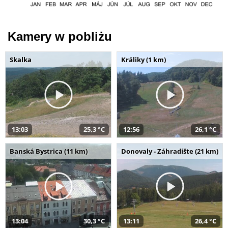
Kamery w pobliżu
Skalka
Králiky (1 km)
13:03
25,3 °C
12:56
26,1 °C
Banská Bystrica (11 km)
Donovaly - Záhradište (21 km)
13:04
30,3 °C
13:11
26,4 °C