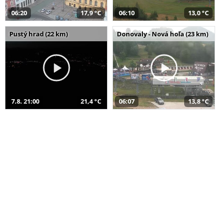
06:20
17,9 °C
06:10
13,0 °C
Pustý hrad (22 km)
Donovaly - Nová hoľa (23 km)
7.8. 21:00
21,4 °C
06:07
13,8 °C