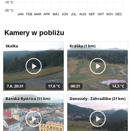
Kamery w pobliżu
Skalka
Králiky (1 km)
7.8. 20:31
17,6 °C
06:21
14,3 °C
Banská Bystrica (11 km)
Donovaly - Záhradište (21 km)