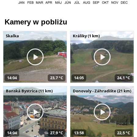
Kamery w pobliżu
Skalka
Králiky (1 km)
14:04
23,7 °C
14:05
24,1 °C
Banská Bystrica (11 km)
Donovaly - Záhradište (21 km)
14:04
27,9 °C
13:58
22,5 °C