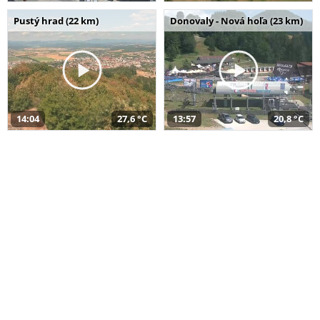
Pustý hrad (22 km)
Donovaly - Nová hoľa (23 km)
14:04
27,6 °C
13:57
20,8 °C