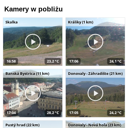
Kamery w pobliżu
Skalka
Králiky (1 km)
16:58
23,2 °C
17:06
24,1 °C
Banská Bystrica (11 km)
Donovaly - Záhradište (21 km)
17:04
28,2 °C
17:05
24,2 °C
Pustý hrad (22 km)
Donovaly - Nová hoľa (23 km)