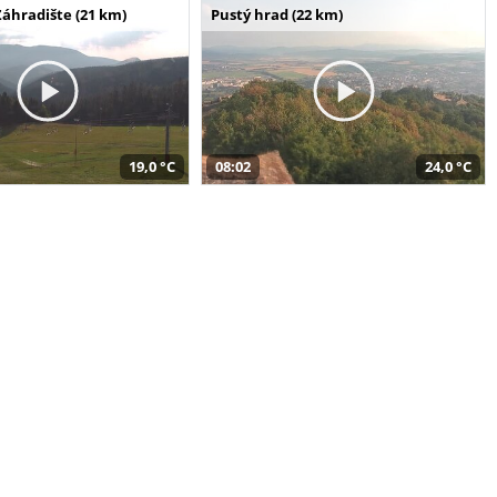
Záhradište (21 km)
Pustý hrad (22 km)
19,0 °C
08:02
24,0 °C