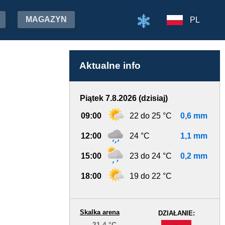
MAGAZYN
PL
Aktualne info
Piątek 7.8.2026 (dzisiaj)
09:00
22 do 25 °C
0,6 mm
12:00
24 °C
1,1 mm
15:00
23 do 24 °C
0,2 mm
18:00
19 do 22 °C
Skalka arena
DZIAŁANIE:
21.4 °C
-