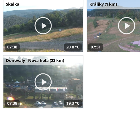
Skalka
Králiky (1 km)
07:38
20,8 °C
07:51
Donovaly - Nová hoľa (23 km)
07:38
19,3 °C