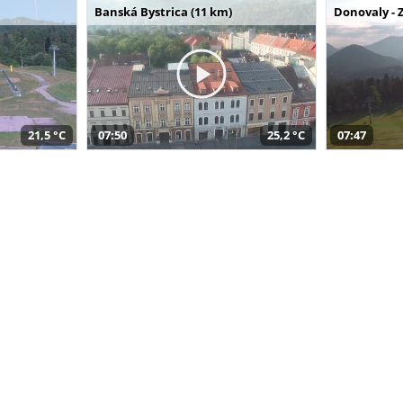
Banská Bystrica (11 km)
Donovaly - 
21,5 °C
07:50
25,2 °C
07:47