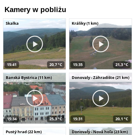
Kamery w pobliżu
Skalka
Králiky (1 km)
15:41
20,7 °C
15:35
21,3 °C
Banská Bystrica (11 km)
Donovaly - Záhradište (21 km)
15:34
25,3 °C
15:31
20,1 °C
Pustý hrad (22 km)
Donovaly - Nová hoľa (23 km)