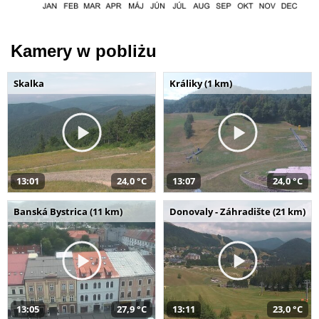
Kamery w pobliżu
Skalka
Králiky (1 km)
13:01
24,0 °C
13:07
24,0 °C
Banská Bystrica (11 km)
Donovaly - Záhradište (21 km)
13:05
27,9 °C
13:11
23,0 °C