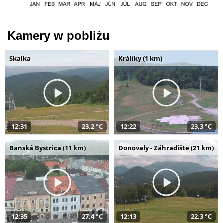
Kamery w pobliżu
Skalka
Králiky (1 km)
12:31
23,2 °C
12:22
23,3 °C
Banská Bystrica (11 km)
Donovaly - Záhradište (21 km)
12:35
27,4 °C
12:13
22,3 °C