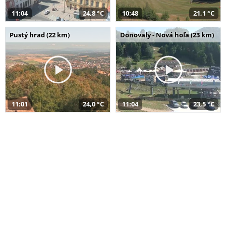
11:04
24,8 °C
10:48
21,1 °C
Pustý hrad (22 km)
Donovaly - Nová hoľa (23 km)
11:01
24,0 °C
11:04
23,5 °C