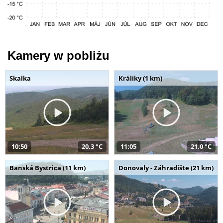
Kamery w pobliżu
Skalka
Králiky (1 km)
10:50
20,3 °C
11:05
21,0 °C
Banská Bystrica (11 km)
Donovaly - Záhradište (21 km)