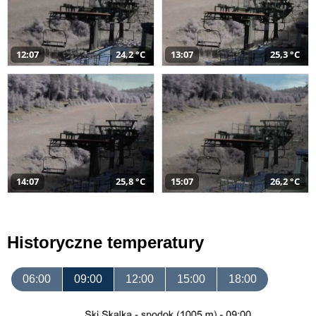
12:07
24,2 °C
13:07
25,3 °C
14:07
25,8 °C
15:07
26,2 °C
Historyczne temperatury
06:00
09:00
12:00
15:00
18:00