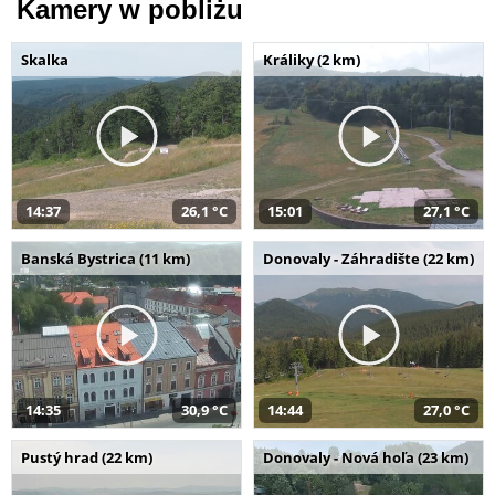
Kamery w pobliżu
Skalka
Králiky (2 km)
14:37
26,1 °C
15:01
27,1 °C
Banská Bystrica (11 km)
Donovaly - Záhradište (22 km)
14:35
30,9 °C
14:44
27,0 °C
Pustý hrad (22 km)
Donovaly - Nová hoľa (23 km)