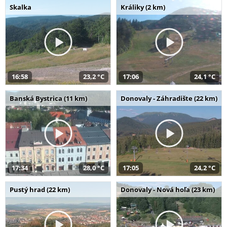
Skalka
Králiky (2 km)
16:58
23,2 °C
17:06
24,1 °C
Banská Bystrica (11 km)
Donovaly - Záhradište (22 km)
17:34
28,0 °C
17:05
24,2 °C
Pustý hrad (22 km)
Donovaly - Nová hoľa (23 km)