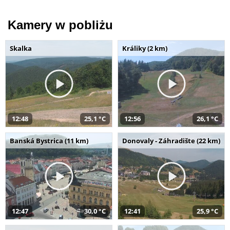
Kamery w pobliżu
Skalka
Králiky (2 km)
12:48
25,1 °C
12:56
26,1 °C
Banská Bystrica (11 km)
Donovaly - Záhradište (22 km)
12:47
30,0 °C
12:41
25,9 °C