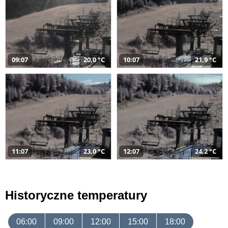
09:07
20,0 °C
10:07
21,9 °C
11:07
23,0 °C
12:07
24,2 °C
Historyczne temperatury
06:00
09:00
12:00
15:00
18:00