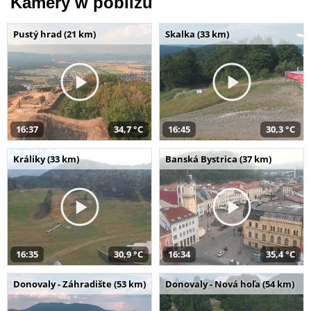
Kamery w pobliżu
Pustý hrad (21 km)
Skalka (33 km)
16:37
34,7 °C
16:45
30,3 °C
Králiky (33 km)
Banská Bystrica (37 km)
16:35
30,9 °C
16:34
35,4 °C
Donovaly - Záhradište (53 km)
Donovaly - Nová hoľa (54 km)