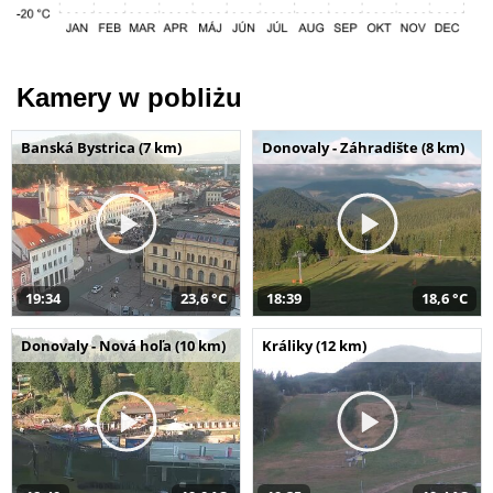
Kamery w pobliżu
Banská Bystrica (7 km)
Donovaly - Záhradište (8 km)
19:34
23,6 °C
18:39
18,6 °C
Donovaly - Nová hoľa (10 km)
Králiky (12 km)