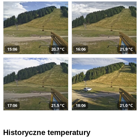
15:06
20,7 °C
16:06
21,9 °C
17:06
21,5 °C
18:06
21,0 °C
Historyczne temperatury