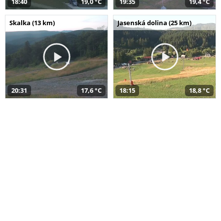
18:40
19,0 °C
19:35
19,4 °C
Skalka (13 km)
Jasenská dolina (25 km)
20:31
17,6 °C
18:15
18,8 °C