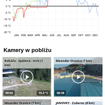
Kamery w pobliżu
Roháče - Spálená - vrch (1
Meander Oravice (7 km)
km)
09:02
15,3 °C
08:38
Meander Oravice (7 km)
JANOVKY - Zuberec (8 km)