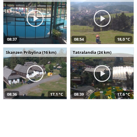
08:37
08:54
18,0 °C
Skanzen Pribylina (16 km)
Tatralandia (24 km)
08:36
17,1 °C
08:39
17,6 °C