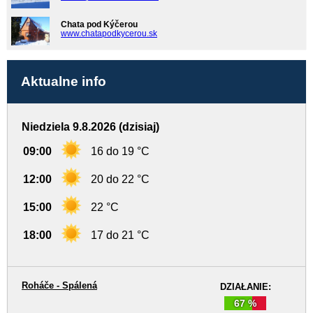
Chata pod Kýčerou
www.chatapodkycerou.sk
Aktualne info
Niedziela 9.8.2026 (dzisiaj)
09:00
16 do 19 °C
12:00
20 do 22 °C
15:00
22 °C
18:00
17 do 21 °C
Roháče - Spálená
DZIAŁANIE:
67 %