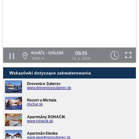
09:35
ROHÁČE - SPÁLENÁ
1045 m
12. 4. 2026
Wskazówki dotyczące zakwaterowania
Drevenice Zuberec
www.drevenicezuberec.sk
Rezort u Michala
michal.sk
Apartmány ROHÁČIK
www.rohacik.sk
Apartmán Elenka
www.apartmanzuberec.sk