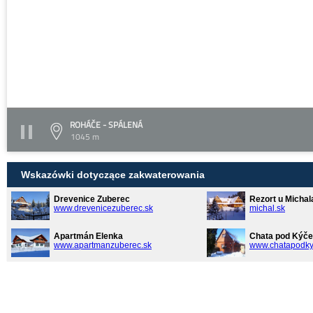
ROHÁČE - SPÁLENÁ
1045 m
Wskazówki dotyczące zakwaterowania
Drevenice Zuberec
Rezort u Michal
www.drevenicezuberec.sk
michal.sk
Apartmán Elenka
Chata pod Kýče
www.apartmanzuberec.sk
www.chatapodky