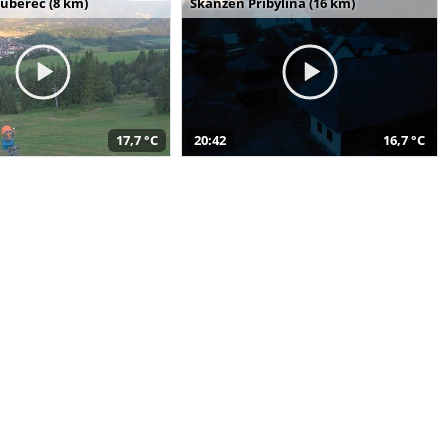
uberec (8 km)
Skanzen Pribylina (16 km)
17,7 °C
20:42
16,7 °C