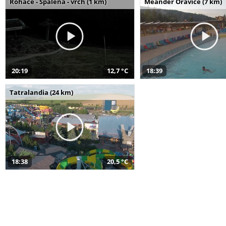
Roháče - Spálená - vrch (1 km)
Meander Oravice (7 km)
20:19
12,7 °C
18:39
Tatralandia (24 km)
18:38
20,5 °C