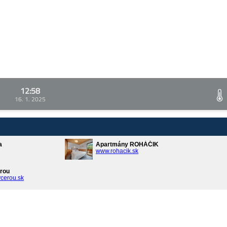
12:58
16. 1. 2025
a
Apartmány ROHÁČIK
www.rohacik.sk
rou
cerou.sk