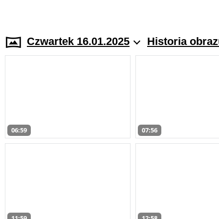
Czwartek 16.01.2025
Historia obra
06:59
07:56
11:59
12:58