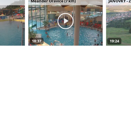
Meander Oravice (7 km)
JANOVKY - Z
18:37
19:24