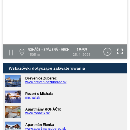
18:53
ROHÁČE - SPÁLENÁ - VRCH
1505 m
25. 1. 2025
Wskazówki dotyczące zakwaterowania
Drevenice Zuberec
www.drevenicezuberec.sk
Rezort u Michala
michal.sk
Apartmány ROHÁČIK
www.rohacik.sk
Apartmán Elenka
www.apartmanzuberec.sk