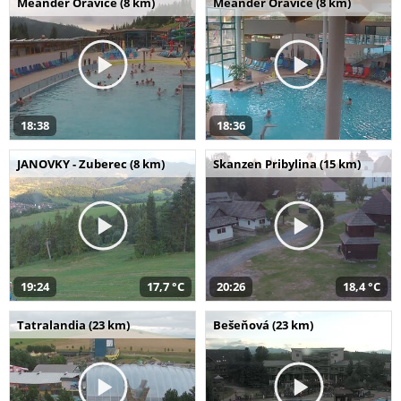
Meander Oravice (8 km)
Meander Oravice (8 km)
18:38
18:36
JANOVKY - Zuberec (8 km)
Skanzen Pribylina (15 km)
19:24
17,7 °C
20:26
18,4 °C
Tatralandia (23 km)
Bešeňová (23 km)