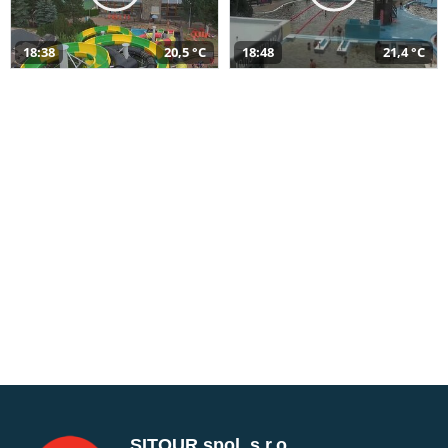
18:38
20,5 °C
18:48
21,4 °C
SITOUR spol. s r.o.