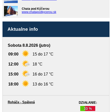
Chata pod Kýčerou
www.chatapodkycerou.sk
Aktualne info
Sobota 8.8.2026 (jutro)
09:00
15 do 17 °C
12:00
18 °C
15:00
16 do 17 °C
18:00
13 do 16 °C
Roháče - Spálená
DZIAŁANIE:
33 %