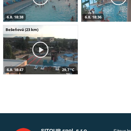
6.8. 18:38
6.8. 18:36
Bešeňová (23 km)
6.8. 18:47
29,7 °C
SITOUR spol. s r.o.