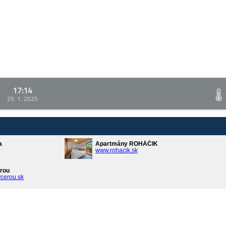
17:14
25. 1. 2025
a
Apartmány ROHÁČIK
www.rohacik.sk
rou
cerou.sk