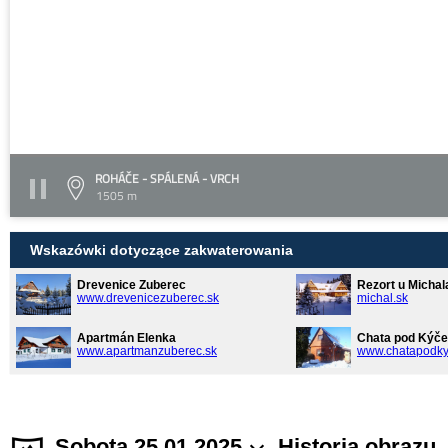
ROHÁČE - SPÁLENÁ - VRCH
1505 m
Wskazówki dotyczące zakwaterowania
Drevenice Zuberec
Rezort u Michal
www.drevenicezuberec.sk
michal.sk
Apartmán Elenka
Chata pod Kýče
www.apartmanzuberec.sk
www.chatapodky
Sobota 25.01.2025
Historia obrazu