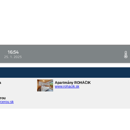
16:54
25. 1. 2025
a
Apartmány ROHÁČIK
www.rohacik.sk
rou
cerou.sk