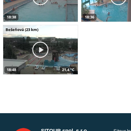
18:38
18:36
Bešeňová (23 km)
18:48
21,4 °C
SITOUR spol. s r.o.