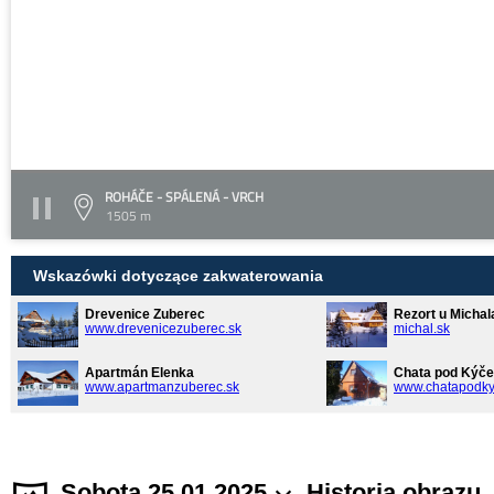
ROHÁČE - SPÁLENÁ - VRCH
1505 m
Wskazówki dotyczące zakwaterowania
Drevenice Zuberec
Rezort u Michal
www.drevenicezuberec.sk
michal.sk
Apartmán Elenka
Chata pod Kýče
www.apartmanzuberec.sk
www.chatapodky
Sobota 25.01.2025
Historia obrazu