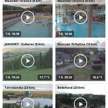
Meander Oravice (8 km)
Meander Oravice (8 km)
7.8. 18:38
7.8. 18:36
JANOVKY - Zuberec (8 km)
Skanzen Pribylina (15 km)
7.8. 19:24
17,7 °C
7.8. 20:26
18,4 °C
Tatralandia (23 km)
Bešeňová (23 km)