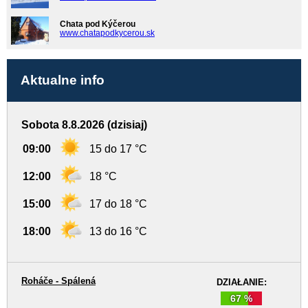
Chata pod Kýčerou
www.chatapodkycerou.sk
Aktualne info
Sobota 8.8.2026 (dzisiaj)
09:00
15 do 17 °C
12:00
18 °C
15:00
17 do 18 °C
18:00
13 do 16 °C
Roháče - Spálená
DZIAŁANIE:
67 %