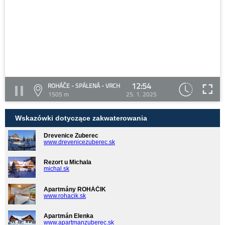
12:54
ROHÁČE - SPÁLENÁ - VRCH
1505 m
25. 1. 2025
Wskazówki dotyczące zakwaterowania
Drevenice Zuberec
www.drevenicezuberec.sk
Rezort u Michala
michal.sk
Apartmány ROHÁČIK
www.rohacik.sk
Apartmán Elenka
www.apartmanzuberec.sk