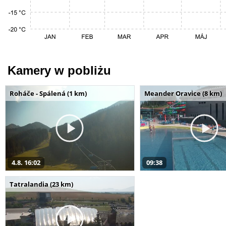
Kamery w pobliżu
Roháče - Spálená (1 km)
Meander Oravice (8 km)
4.8. 16:02
09:38
Tatralandia (23 km)