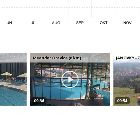
Meander Oravice (8 km)
JANOVKY - Z
09:36
09:54