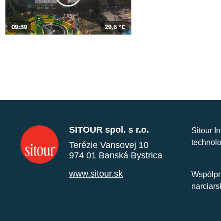
09:39
29,6 °C
SITOUR spol. s r.o.
Sitour I
technolo
Terézie Vansovej 10
974 01 Banská Bystrica
www.sitour.sk
Współpr
narciars