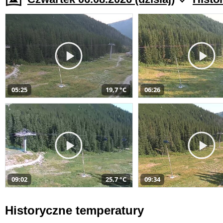
05:25
19,7 °C
06:26
09:02
25,7 °C
09:34
Historyczne temperatury