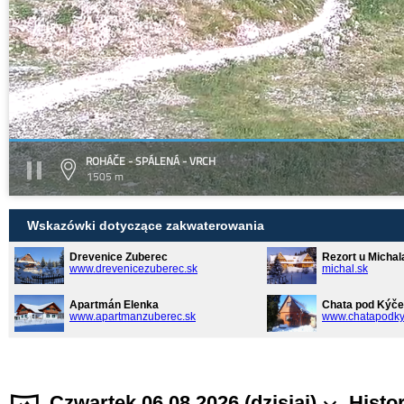
ROHÁČE - SPÁLENÁ - VRCH
1505 m
Wskazówki dotyczące zakwaterowania
Drevenice Zuberec
Rezort u Michal
www.drevenicezuberec.sk
michal.sk
Apartmán Elenka
Chata pod Kýče
www.apartmanzuberec.sk
www.chatapodky
Czwartek 06.08.2026 (dzisiaj)
Histo