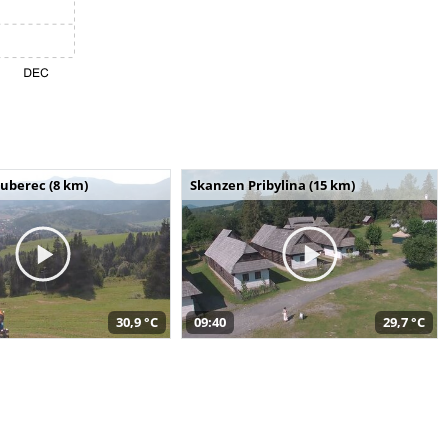
uberec (8 km)
Skanzen Pribylina (15 km)
30,9 °C
09:40
29,7 °C