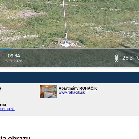
09:34
26.3 °
6. 8. 2026
a
Apartmány ROHÁČIK
www.rohacik.sk
rou
cerou.sk
ria obrazu