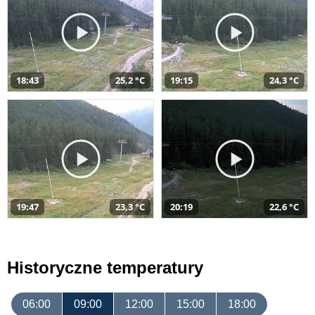
18:43
25,2 °C
19:15
24,3 °C
19:47
23,3 °C
20:19
22,6 °C
Historyczne temperatury
06:00
09:00
12:00
15:00
18:00