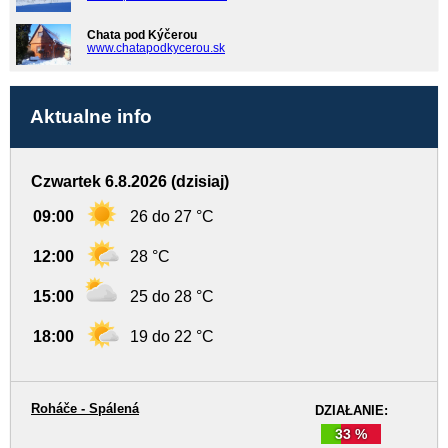
Chata pod Kýčerou
www.chatapodkycerou.sk
Aktualne info
Czwartek 6.8.2026 (dzisiaj)
09:00
26 do 27 °C
12:00
28 °C
15:00
25 do 28 °C
18:00
19 do 22 °C
Roháče - Spálená
DZIAŁANIE:
33 %