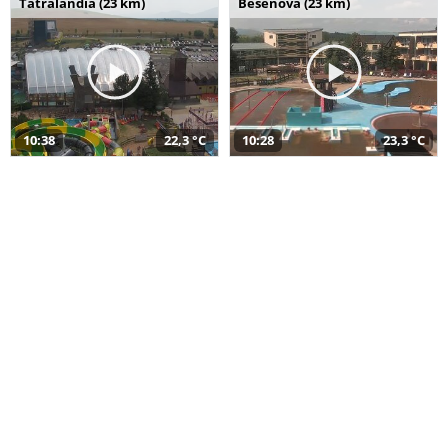
Tatralandia (23 km)
Bešeňová (23 km)
10:38
22,3 °C
10:28
23,3 °C