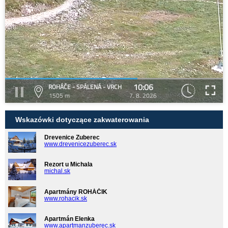
10:06
ROHÁČE - SPÁLENÁ - VRCH
1505 m
7. 8. 2026
Wskazówki dotyczące zakwaterowania
Drevenice Zuberec
www.drevenicezuberec.sk
Rezort u Michala
michal.sk
Apartmány ROHÁČIK
www.rohacik.sk
Apartmán Elenka
www.apartmanzuberec.sk