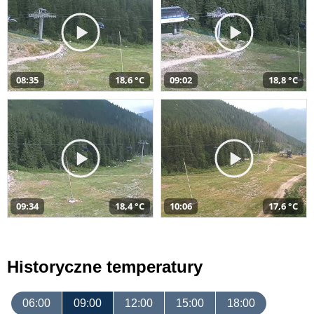
08:35
18,6 °C
09:02
18,8 °C
09:34
18,4 °C
10:06
17,6 °C
Historyczne temperatury
06:00
09:00
12:00
15:00
18:00