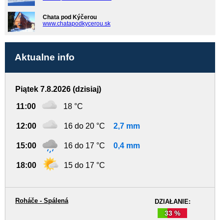
Chata pod Kýčerou
www.chatapodkycerou.sk
Aktualne info
Piątek 7.8.2026 (dzisiaj)
11:00
18 °C
12:00
16 do 20 °C
2,7 mm
15:00
16 do 17 °C
0,4 mm
18:00
15 do 17 °C
Roháče - Spálená
DZIAŁANIE:
33 %