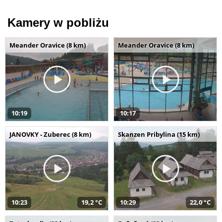
Kamery w pobliżu
Meander Oravice (8 km)
Meander Oravice (8 km)
10:19
10:17
JANOVKY - Zuberec (8 km)
Skanzen Pribylina (15 km)
10:23
19,2 °C
10:29
22,0 °C