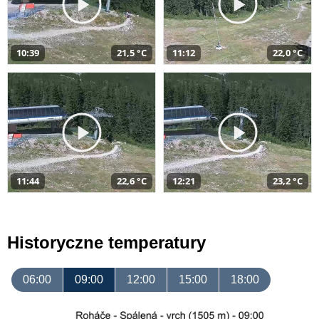
10:39
21,5 °C
11:12
22,0 °C
11:44
22,6 °C
12:21
23,2 °C
Historyczne temperatury
06:00
09:00
12:00
15:00
18:00