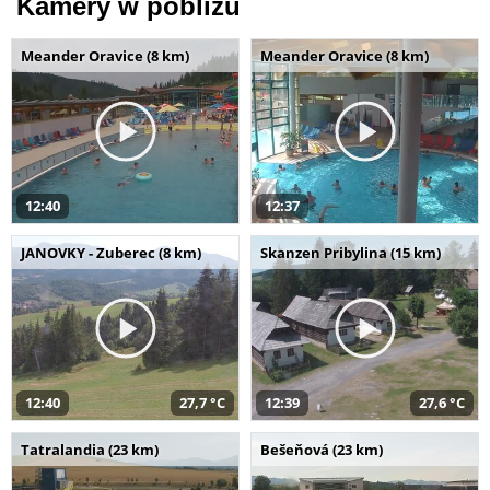
Kamery w pobliżu
Meander Oravice (8 km)
Meander Oravice (8 km)
12:40
12:37
JANOVKY - Zuberec (8 km)
Skanzen Pribylina (15 km)
12:40
27,7 °C
12:39
27,6 °C
Tatralandia (23 km)
Bešeňová (23 km)