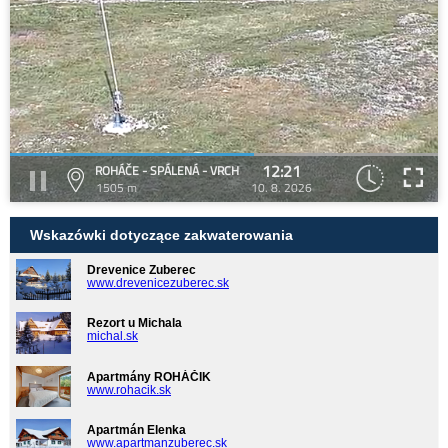
12:21
ROHÁČE - SPÁLENÁ - VRCH
1505 m
10. 8. 2026
Wskazówki dotyczące zakwaterowania
Drevenice Zuberec
www.drevenicezuberec.sk
Rezort u Michala
michal.sk
Apartmány ROHÁČIK
www.rohacik.sk
Apartmán Elenka
www.apartmanzuberec.sk