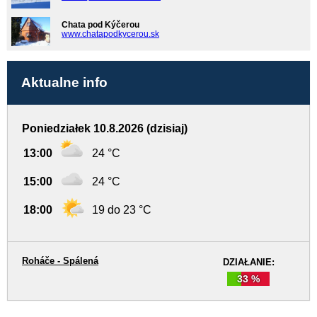
Chata pod Kýčerou
www.chatapodkycerou.sk
Aktualne info
Poniedziałek 10.8.2026 (dzisiaj)
13:00
24 °C
15:00
24 °C
18:00
19 do 23 °C
Roháče - Spálená
DZIAŁANIE:
33 %