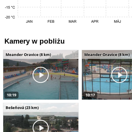
Kamery w pobliżu
Meander Oravice (8 km)
Meander Oravice (8 km)
10:19
10:17
Bešeňová (23 km)