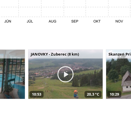
JANOVKY - Zuberec (8 km)
Skanzen Pri
10:53
20,3 °C
10:29