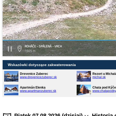
ROHÁČE - SPÁLENÁ - VRCH
1505 m
Wskazówki dotyczące zakwaterowania
Drevenice Zuberec
Rezort u Michal
www.drevenicezuberec.sk
michal.sk
Apartmán Elenka
Chata pod Kýče
www.apartmanzuberec.sk
www.chatapodky
Piątek 07.08.2026 (dzisiaj)
Historia