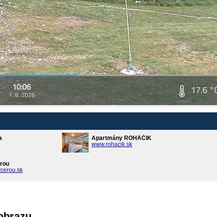
10:06
17.6 °
7. 8. 2026
a
Apartmány ROHÁČIK
www.rohacik.sk
rou
cerou.sk
 obrazu