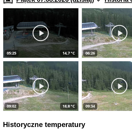
05:25
14,7 °C
06:26
09:02
18,8 °C
09:34
Historyczne temperatury