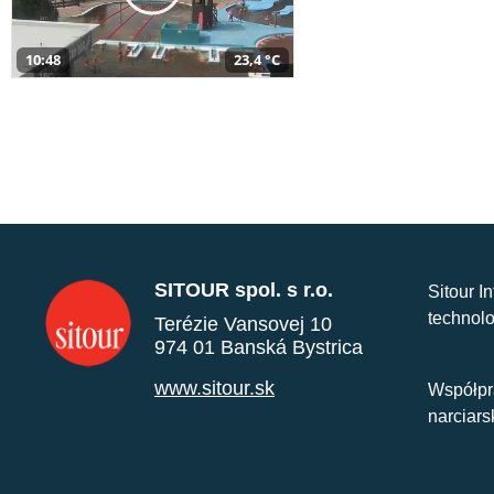
10:48
23,4 °C
SITOUR spol. s r.o.
Sitour I
technolo
Terézie Vansovej 10
974 01 Banská Bystrica
www.sitour.sk
Współpr
narciars