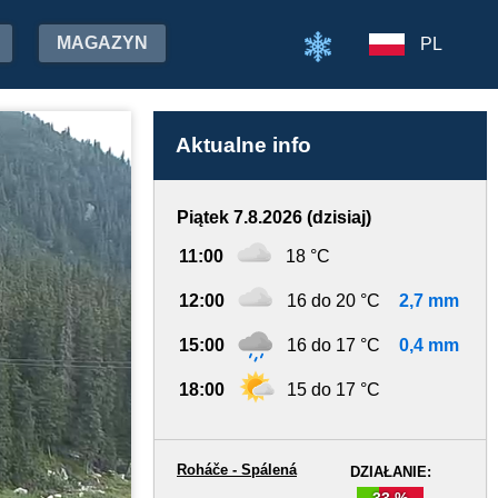
MAGAZYN
PL
Aktualne info
Piątek 7.8.2026 (dzisiaj)
11:00
18 °C
12:00
16 do 20 °C
2,7 mm
15:00
16 do 17 °C
0,4 mm
18:00
15 do 17 °C
Roháče - Spálená
DZIAŁANIE:
33 %